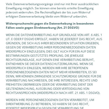
Viele Datenverarbeitungsvorgänge sind nur mit Ihrer ausdrücklichen
Einwilligung möglich. Sie können eine bereits erteilte Einwilligung
jederzeit widerrufen. Die Rechtmäßigkeit der bis zum Widerruf
erfolgten Datenverarbeitung bleibt vom Widerruf unberührt.
Widerspruchsrecht gegen die Datenerhebung in besonderen
Fällen sowie gegen Direktwerbung (Art. 21 DSGVO)
WENN DIE DATENVERARBEITUNG AUF GRUNDLAGE VON ART. 6 ABS. 1
LIT. E ODER F DSGVO ERFOLGT, HABEN SIE JEDERZEIT DAS RECHT, AUS
GRÜNDEN, DIE SICH AUS IHRER BESONDEREN SITUATION ERGEBEN,
GEGEN DIE VERARBEITUNG IHRER PERSONENBEZOGENEN DATEN
WIDERSPRUCH EINZULEGEN; DIES GILT AUCH FÜR EIN AUF DIESE
BESTIMMUNGEN GESTÜTZTES PROFILING. DIE JEWEILIGE
RECHTSGRUNDLAGE, AUF DENEN EINE VERARBEITUNG BERUHT,
ENTNEHMEN SIE DIESER DATENSCHUTZERKLÄRUNG. WENN SIE
WIDERSPRUCH EINLEGEN, WERDEN WIR IHRE BETROFFENEN
PERSONENBEZOGENEN DATEN NICHT MEHR VERARBEITEN, ES SEI
DENN, WIR KÖNNEN ZWINGENDE SCHUTZWÜRDIGE GRÜNDE FÜR DIE
VERARBEITUNG NACHWEISEN, DIE IHRE INTERESSEN, RECHTE UND
FREIHEITEN ÜBERWIEGEN ODER DIE VERARBEITUNG DIENT DER
GELTENDMACHUNG, AUSÜBUNG ODER VERTEIDIGUNG VON
RECHTSANSPRÜCHEN (WIDERSPRUCH NACH ART. 21 ABS. 1 DSGVO).
WERDEN IHRE PERSONENBEZOGENEN DATEN VERARBEITET, UM
DIREKTWERBUNG ZU BETREIBEN, SO HABEN SIE DAS RECHT,
JEDERZEIT WIDERSPRUCH GEGEN DIE VERARBEITUNG SIE