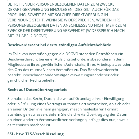
BETREFFENDER PERSONENBEZOGENER DATEN ZUM ZWECKE
DERARTIGER WERBUNG EINZULEGEN; DIES GILT AUCH FÜR DAS
PROFILING, SOWEIT ES MIT SOLCHER DIREKTWERBUNG IN
VERBINDUNG STEHT. WENN SIE WIDERSPRECHEN, WERDEN IHRE
PERSONENBEZOGENEN DATEN ANSCHLIESSEND NICHT MEHR ZUM
ZWECKE DER DIREKTWERBUNG VERWENDET (WIDERSPRUCH NACH
ART. 21 ABS. 2 DSGVO).
Beschwerde­recht bei der zuständigen Aufsichts­behörde
Im Falle von Verstößen gegen die DSGVO steht den Betroffenen ein
Beschwerderecht bei einer Aufsichtsbehörde, insbesondere in dem
Mitgliedstaat ihres gewöhnlichen Aufenthalts, ihres Arbeitsplatzes oder
des Orts des mutmaßlichen Verstoßes zu. Das Beschwerderecht
besteht unbeschadet anderweitiger verwaltungsrechtlicher oder
gerichtlicher Rechtsbehelfe.
Recht auf Daten­übertrag­barkeit
Sie haben das Recht, Daten, die wir auf Grundlage Ihrer Einwilligung
oder in Erfüllung eines Vertrags automatisiert verarbeiten, an sich oder
an einen Dritten in einem gängigen, maschinenlesbaren Format
aushändigen zu lassen. Sofern Sie die direkte Übertragung der Daten
an einen anderen Verantwortlichen verlangen, erfolgt dies nur, soweit
es technisch machbar ist.
SSL- bzw. TLS-Verschlüsselung